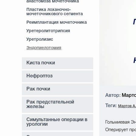
анастомоза мочеточника
Пластика лоханочно-
мочеточникового сегмента
Реимплантация мочеточника
Уретеролитотрипсия
Уретролизис
Эндопиелотомия
Киста почки
Нефроптоз
Рак почки
Автор:
Мартов
Рак предстательной
Теги:
Мартов А.
железы
Симультанные операции в
Гольмиевая Э
урологии
Оперирует про