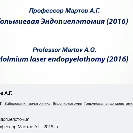
 А.Г.
Г.
Заболевания мочеточника
Эндопиелотомия
Гольмиевая эндопиелотоми
ндопиелотомия.
фессор Мартов А.Г. (2016 г.)