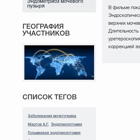
Эндометриоз мочевого
пузыря
В фильме пока
Эндоскопическ
верхних моче
ГЕОГРАФИЯ
Длительность 
УЧАСТНИКОВ
уретероскопия
коррекцией зо
СПИСОК ТЕГОВ
Заболевания мочеточника
Мартов А.Г.
Эндопиелотомия
Гольмиевая эндопиелотомия