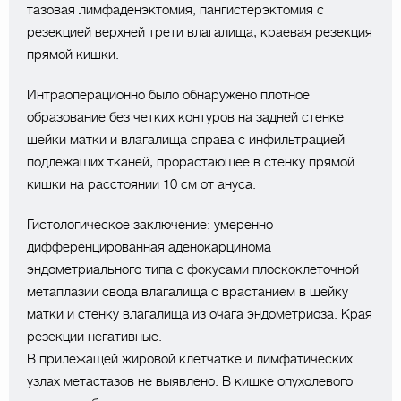
тазовая лимфаденэктомия, пангистерэктомия с
резекцией верхней трети влагалища, краевая резекция
прямой кишки. ⠀
Интраоперационно было обнаружено плотное
образование без четких контуров на задней стенке
шейки матки и влагалища справа с инфильтрацией
подлежащих тканей, прорастающее в стенку прямой
кишки на расстоянии 10 см от ануса. ⠀
Гистологическое заключение: умеренно
дифференцированная аденокарцинома
эндометриального типа с фокусами плоскоклеточной
метаплазии свода влагалища с врастанием в шейку
матки и стенку влагалища из очага эндометриоза. Края
резекции негативные. ⠀
В прилежащей жировой клетчатке и лимфатических
узлах метастазов не выявлено. В кишке опухолевого