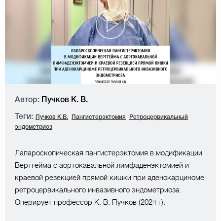
Автор:
Пучков К. В.
Теги:
Пучков К.В.
Пангистерэктомия
Ретроцервикальный
эндометриоз
Лапароскопическая пангистерэктомия в модификации
Вертгейма с аортокавальной лимфаденэктомией и
краевой резекцией прямой кишки при аденокарциноме
ретроцервикального инвазивного эндометриоза.
Оперирует профессор К. В. Пучков (2024 г).