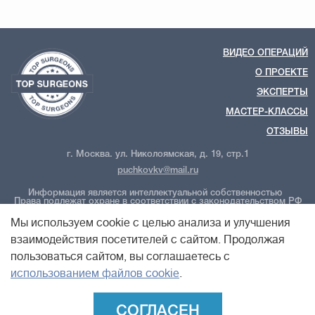
ВИДЕО ОПЕРАЦИЙ
О ПРОЕКТЕ
ЭКСПЕРТЫ
МАСТЕР-КЛАССЫ
ОТЗЫВЫ
г. Москва. ул. Николоямская, д. 19, стр.1
puchkovkv@mail.ru
Информация является интеллектуальной собственностью
Права подлежат охране в соответствии с законодательством РФ
ООО "Новые технологии Плюс"
Политика обработки персональных данных
Мы используем cookie с целью анализа и улучшения
Политика конфиденциальности
Пользовательское соглашение
взаимодействия посетителей с сайтом. Продолжая
пользоваться сайтом, вы соглашаетесь с
использованием файлов cookie
.
СОГЛАСЕН