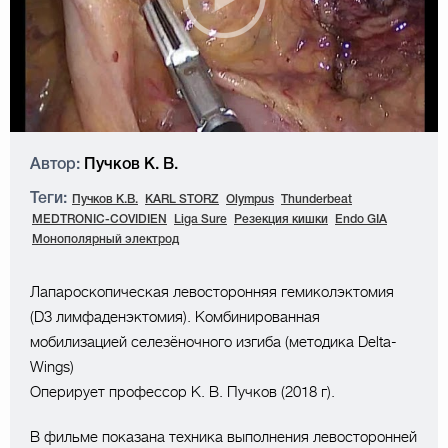
Автор:
Пучков К. В.
Теги:
Пучков К.В.
KARL STORZ
Olympus
Thunderbeat
MEDTRONIC-COVIDIEN
Liga Sure
Резекция кишки
Endo GIA
Монополярный электрод
Лапароскопическая левосторонняя гемиколэктомия
(D3 лимфаденэктомия). Комбинированная
мобилизацией селезёночного изгиба (методика Delta-
Wings)
Оперирует профессор К. В. Пучков (2018 г).
В фильме показана техника выполнения левосторонней