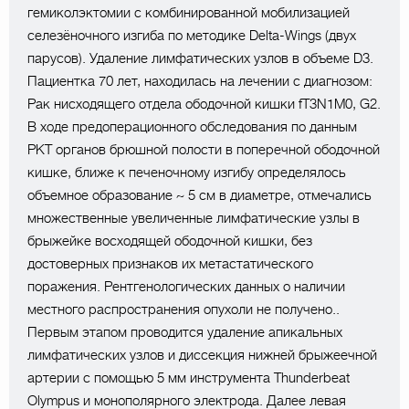
гемиколэктомии с комбинированной мобилизацией
селезёночного изгиба по методике Delta-Wings (двух
парусов). Удаление лимфатических узлов в объеме D3.
Пациентка 70 лет, находилась на лечении с диагнозом:
Рак нисходящего отдела ободочной кишки fT3N1M0, G2.
В ходе предоперационного обследования по данным
РКТ органов брюшной полости в поперечной ободочной
кишке, ближе к печеночному изгибу определялось
объемное образование ~ 5 см в диаметре, отмечались
множественные увеличенные лимфатические узлы в
брыжейке восходящей ободочной кишки, без
достоверных признаков их метастатического
поражения. Рентгенологических данных о наличии
местного распространения опухоли не получено..
Первым этапом проводится удаление апикальных
лимфатических узлов и диссекция нижней брыжеечной
артерии с помощью 5 мм инструмента Thunderbeat
Olympus и монополярного электрода. Далее левая