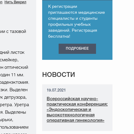
on
Нить Викрил
К регистрации
приглашаются медицинские
специалисты и студенты
профильных учебных
заведений. Регистрация
ии с тазовой
бесплатна!
ПОДРОБНЕЕ
дний листок
смейкер,
н оптический
НОВОСТИ
 один 11 мм.
фаденэктомия.
язки. Выделен
19.07.2021
к детрузора,
Всероссийская научно-
ретра. Уретра
практическая конференция:
«Эндоскопическая и
ря. Выделены
высокотехнологичная
ырьки,
оперативная гинекология»
спользованием