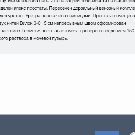
шу. Мобилизована простата по задней поверхности со вскрытие
делен апекс простаты. Пересечен дорзальный венозный компле
дел уретры. Уретра пересечена ножницами. Простата помещена
вух нитей Вилок 3-0 15 см непрерывным швом сформирован
настомоз. Герметичность анастомоза проверена введением 150
ого раствора в мочевой пузырь.