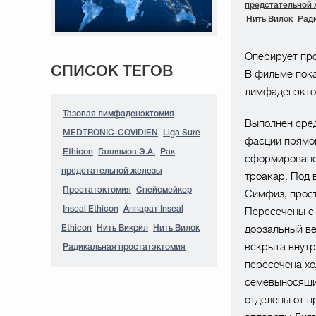
предстательной
Нить Вилок
Рад
Оперирует проф
СПИСОК ТЕГОВ
В фильме пока
лимфаденэктом
Тазовая лимфаденэктомия
Выполнен сред
MEDTRONIC-COVIDIEN
Liga Sure
фасции прямо
Ethicon
Галлямов Э.А.
Рак
сформировано
предстательной железы
троакар. Под 
Простатэктомия
Спейсмейкер
Симфиз, прост
Inseal Ethicon
Аппарат Inseal
Пересечены с 
дорзальный ве
Ethicon
Нить Викрил
Нить Вилок
вскрыта внутр
Радикальная простатэктомия
пересечена хо
семевыносящи
отделены от п