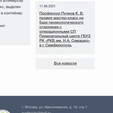
м апоневроза
кс, выделен
11.06.2021
 в контейнер.
Профессор Пучков К. В.
провел мастер-класс на
базе гинекологического
 мл
отделения с
операционными СП
Перинатальный центр ГБУЗ
РК «РКБ им. Н.А. Семашко»
в г. Симферополь
Все новости
г. Москва. ул. Николоямская, д. 19, стр.1