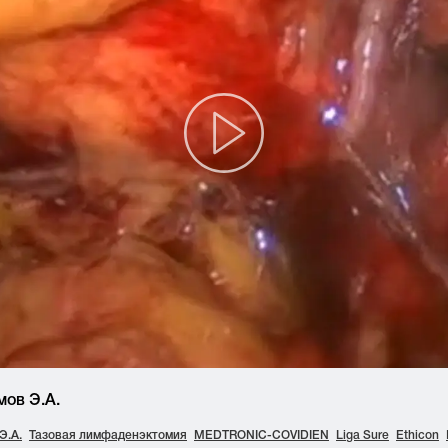
мов Э.А.
Э.А.
Тазовая лимфаденэктомия
MEDTRONIC-COVIDIEN
Liga Sure
Ethicon