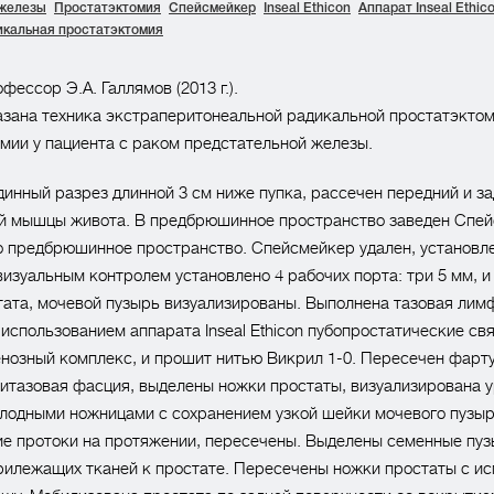
 железы
Простатэктомия
Спейсмейкер
Inseal Ethicon
Аппарат Inseal Ethic
икальная простатэктомия
ессор Э.А. Галлямов (2013 г.).
зана техника экстраперитонеальной радикальной простатэктом
ии у пациента с раком предстательной железы.
инный разрез длинной 3 см ниже пупка, рассечен передний и за
й мышцы живота. В предбрюшинное пространство заведен Спей
 предбрюшинное пространство. Спейсмейкер удален, установле
визуальным контролем установлено 4 рабочих порта: три 5 мм, и
ата, мочевой пузырь визуализированы. Выполнена тазовая лим
использованием аппарата Inseal Ethicon пубопростатические св
нозный комплекс, и прошит нитью Викрил 1-0. Пересечен фарту
итазовая фасция, выделены ножки простаты, визуализирована у
лодными ножницами с сохранением узкой шейки мочевого пузы
е протоки на протяжении, пересечены. Выделены семенные пуз
рилежащих тканей к простате. Пересечены ножки простаты с и