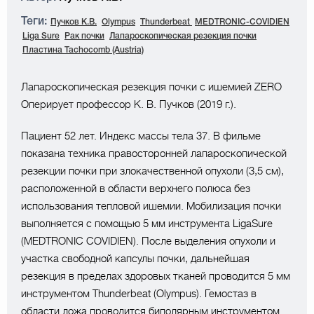
Теги:
Пучков К.В.
Olympus
Thunderbeat
MEDTRONIC-COVIDIEN
Liga Sure
Рак почки
Лапароскопическая резекция почки
Пластина Tachocomb (Austria)
Лапароскопическая резекция почки с ишемией ZERO
Оперирует профессор К. В. Пучков (2019 г.).
Пациент 52 лет. Индекс массы тела 37. В фильме
показана техника правосторонней лапароскопической
резекции почки при злокачественной опухоли (3,5 см),
расположенной в области верхнего полюса без
использования тепловой ишемии. Мобилизация почки
выполняется с помощью 5 мм инструмента LigaSure
(MEDTRONIC COVIDIEN). После выделения опухоли и
участка свободной капсулы почки, дальнейшая
резекция в пределах здоровых тканей проводится 5 мм
инструментом Thunderbeat (Olympus). Гемостаз в
области ложа проводится биполярным инструментом