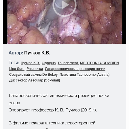
Автор:
Пучков К.В.
Теги:
Пучков К.В.
Olympus
Thunderbeat
MEDTRONIC-COVIDIEN
Liga Sure
Рак почки
Лапароскопическая резекция почки
Сосудистый зажим De Bekey
Пластина Tachocomb (Austria)
Диссектор Aesculap (Эскулап)
Лапароскопическая ишемическая резекция почки
слева
Оперирует профессор К. В. Пучков (2019 г.).
В фильме показана техника левосторонней