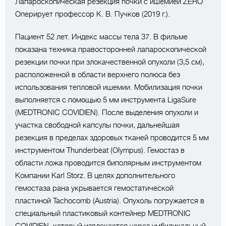
Лапароскопическая резекция почки с ишемией ZERO
Оперирует профессор К. В. Пучков (2019 г.).
Пациент 52 лет. Индекс массы тела 37. В фильме
показана техника правосторонней лапароскопической
резекции почки при злокачественной опухоли (3,5 см),
расположенной в области верхнего полюса без
использования тепловой ишемии. Мобилизация почки
выполняется с помощью 5 мм инструмента LigaSure
(MEDTRONIC COVIDIEN). После выделения опухоли и
участка свободной капсулы почки, дальнейшая
резекция в пределах здоровых тканей проводится 5 мм
инструментом Thunderbeat (Olympus). Гемостаз в
области ложа проводится биполярным инструментом
Компании Karl Storz. В целях дополнительного
гемостаза рана укрывается гемостатической
пластиной Tachocomb (Austria). Опухоль погружается в
специальный пластиковый контейнер MEDTRONIC
COVIDIEN, который извлекается через умбиликальный