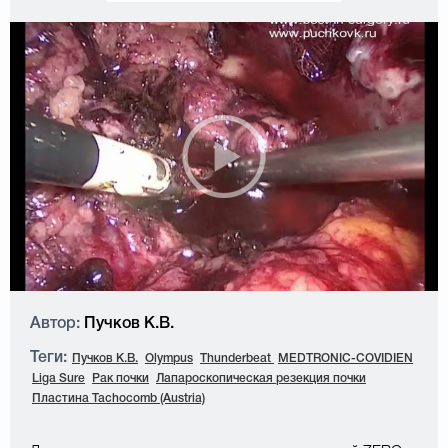
Автор:
Пучков К.В.
Теги:
Пучков К.В.
Olympus
Thunderbeat
MEDTRONIC-COVIDIEN
Liga Sure
Рак почки
Лапароскопическая резекция почки
Пластина Tachocomb (Austria)