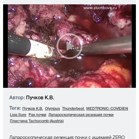
Автор:
Пучков К.В.
Теги:
Пучков К.В.
Olympus
Thunderbeat
MEDTRONIC-COVIDIEN
Liga Sure
Рак почки
Лапароскопическая резекция почки
Пластина Tachocomb (Austria)
Лапароскопическая резекция почки с ишемией ZERO