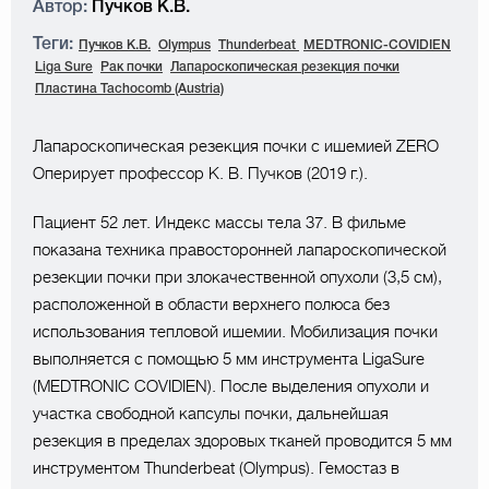
Автор:
Пучков К.В.
Теги:
Пучков К.В.
Olympus
Thunderbeat
MEDTRONIC-COVIDIEN
Liga Sure
Рак почки
Лапароскопическая резекция почки
Пластина Tachocomb (Austria)
Лапароскопическая резекция почки с ишемией ZERO
Оперирует профессор К. В. Пучков (2019 г.).
Пациент 52 лет. Индекс массы тела 37. В фильме
показана техника правосторонней лапароскопической
резекции почки при злокачественной опухоли (3,5 см),
расположенной в области верхнего полюса без
использования тепловой ишемии. Мобилизация почки
выполняется с помощью 5 мм инструмента LigaSure
(MEDTRONIC COVIDIEN). После выделения опухоли и
участка свободной капсулы почки, дальнейшая
резекция в пределах здоровых тканей проводится 5 мм
инструментом Thunderbeat (Olympus). Гемостаз в