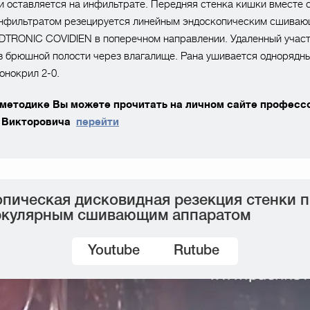
и оставляется на инфильтрате. Передняя стенка кишки вместе 
инфильтратом резецируется линейным эндоскопическим сшива
DTRONIC COVIDIEN в поперечном направлении. Удаленный учас
з брюшной полости через влагалище. Рана ушивается однорядн
онокрил 2-0.
 методике Вы можете прочитать на личном сайте професс
 Викторовича
перейти
пическая дисковидная резекция стенки 
ркулярным сшивающим аппаратом
Youtube
Rutube