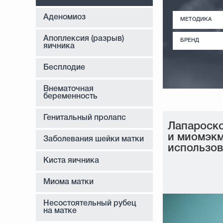
Аденомиоз
МЕТОДИКА
Апоплексия (разрыв)
БРЕНД
яичника
Бесплодие
Внематочная
беременность
Генитальный пролапс
Лапароско
и миомэкм
Заболевания шейки матки
использов
Киста яичника
Миома матки
Несостоятельный рубец
на матке