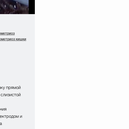
ометриоз
ометриоз кишки
нку прямой
 слизистой
ения
ектродом и
а