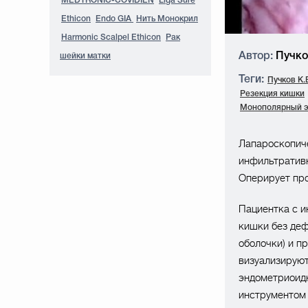
MEDTRONIC-COVIDIEN
Liga Sure
Ethicon
Endo GIA
Нить Монокрил
Harmonic Scalpel Ethicon
Рак
Автор:
Пучков
шейки матки
Теги:
Пучков К.
Резекция кишки
Монополярный э
Лапароскопиче
инфильтратив
Оперирует про
Пациентка с 
кишки без деф
оболочки) и п
визуализируют
эндометриоид
инструментом