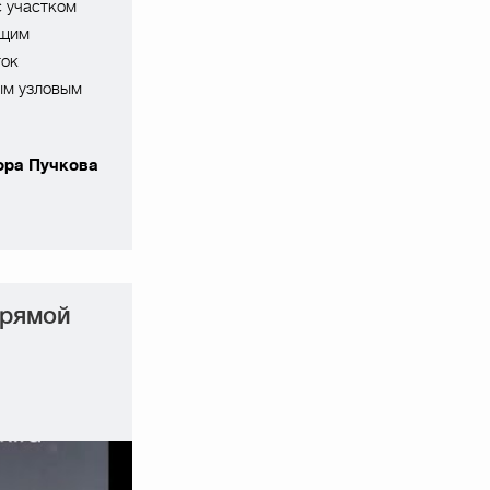
с участком
ющим
ток
ым узловым
ора Пучкова
прямой