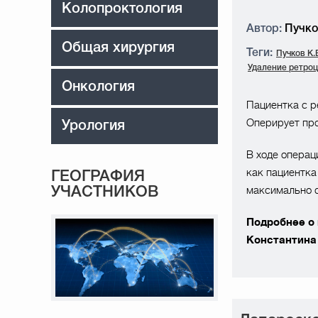
Колопроктология
Автор:
Пучков
Общая хирургия
Теги:
Пучков К.
Удаление ретро
Онкология
Пациентка с р
Оперирует про
Урология
В ходе операц
как пациентка
ГЕОГРАФИЯ
максимально с
УЧАСТНИКОВ
Подробнее о
Константина