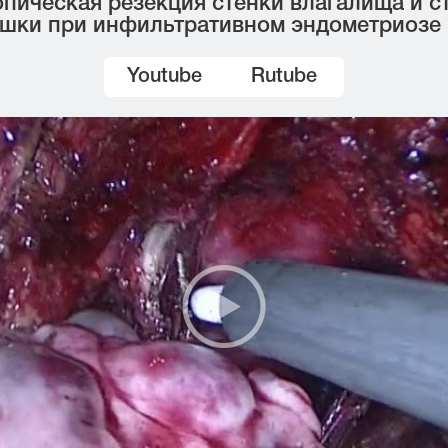
пическая резекция стенки влагалища и с
шки при инфильтративном эндометриозе
Youtube
Rutube