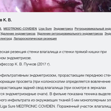
 К. В.
В.
MEDTRONIC-COVIDIEN
Liga Sure
Эндометриоз
Ретроцервикальный энд
Удаление эндометриоза
Удаление ретроцервикального эндометриоза
Энд
лектрод
Лапароскопическая резекция
ская резекция стенки влагалища и стенки прямой кишки при
ном эндометриозе.
фессор К. В. Пучков (2017 г).
инфильтративным эндометриозом, прорастающим переднюю сте
ормации просвета (при колоноскопии определяется вовлечение
рорастающим задний свод влагалища (при осмотре в зеркалах
ся эндометриоидные очаги). В фильме показана техника выдел
ного инфильтрата из окружающих тканей 5 мм монополярным эл
 Liga Sure MEDTRONIC COVIDIEN. Пораженный участок влагалищ