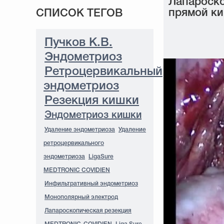
Лапароско
прямой ки
СПИСОК ТЕГОВ
Пучков К.В.
Эндометриоз
Ретроцервикальный
эндометриоз
Резекция кишки
Эндометриоз кишки
Удаление эндометриоза
Удаление
ретроцервикального
эндометриоза
LigaSure
MEDTRONIC COVIDIEN
Инфильтративный эндометриоз
Монополярный электрод
Лапароскопическая резекция