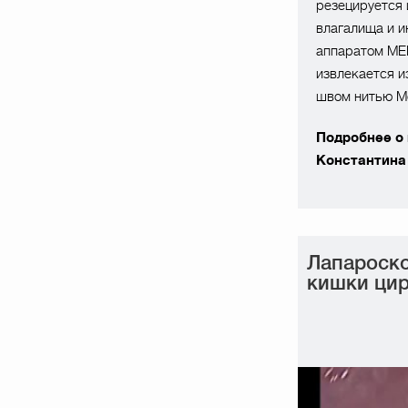
резецируется 
влагалища и 
аппаратом ME
извлекается и
швом нитью М
Подробнее о
Константина
Лапароско
кишки ци