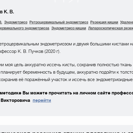
 К. В.
В.
Эндометриоз
Ретроцервикальный эндометриоз
Резекция кишки
Удален
цервикального эндометриоза
Эндометриоз кишки
Лапароскопическая резе
етроцервикальным эндометриозом и двумя большими кистами на
фессор К. В. Пучков (2020 г).
ии моя цель аккуратно иссечь кисты, сохранив полностью ткань 
 планирует беременность в будущем, аккуратно подойти к толст
охранив её поражённый участок и иссечь все эндометриоидные 
 методике Вы можете прочитать на личном сайте професс
 Викторовича
перейти