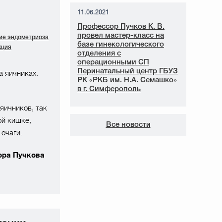
11.06.2021
Профессор Пучков К. В.
провел мастер-класс на
ие эндометриоза
базе гинекологического
кция
отделения с
операционными СП
Перинатальный центр ГБУЗ
 яичниках.
РК «РКБ им. Н.А. Семашко»
в г. Симферополь
яичников, так
ой кишке,
Все новости
очаги.
ора Пучкова