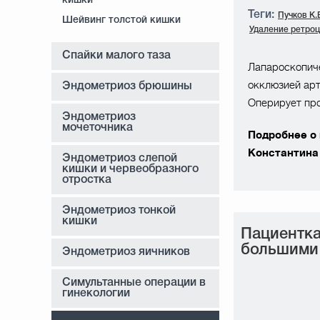
кишки
Теги:
Пучков К.
Шейвинг толстой кишки
Удаление ретро
Спайки малого таза
Лапароскопич
окклюзией арт
Эндометриоз брюшины
Оперирует про
Эндометриоз
мочеточника
Подробнее о
Константина
Эндометриоз слепой
кишки и червеобразного
отростка
Эндометриоз тонкой
кишки
Пациентка
большими 
Эндометриоз яичников
Симультанные операции в
гинекологии