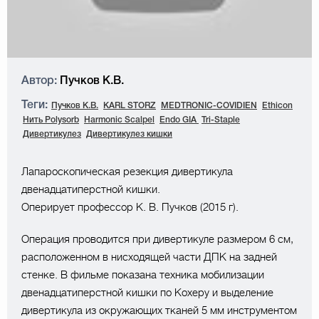
Автор:
Пучков К.В.
Теги:
Пучков К.В.
KARL STORZ
MEDTRONIC-COVIDIEN
Ethicon
Нить Polysorb
Harmonic Scalpel
Endo GIA
Tri-Staple
Дивертикулез
Дивертикулез кишки
Лапароскопическая резекция дивертикула
двенадцатиперстной кишки.
Оперирует профессор К. В. Пучков (2015 г).
Операция проводится при дивертикуле размером 6 см,
расположенном в нисходящей части ДПК на задней
стенке. В фильме показана техника мобилизации
двенадцатиперстной кишки по Кохеру и выделение
дивертикула из окружающих тканей 5 мм инструментом