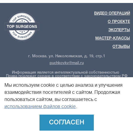
ВИДЕО ОПЕРАЦИЙ
О ПРОЕКТЕ
ЭКСПЕРТЫ
МАСТЕР-КЛАССЫ
ОТЗЫВЫ
г. Москва. ул. Николоямская, д. 19, стр.1
puchkovkv@mail.ru
Информация является интеллектуальной собственностью
Права подлежат охране в соответствии с законодательством РФ
ООО "Новые технологии Плюс"
Политика обработки персональных данных
Мы используем cookie с целью анализа и улучшения
Политика конфиденциальности
Пользовательское соглашение
взаимодействия посетителей с сайтом. Продолжая
пользоваться сайтом, вы соглашаетесь с
использованием файлов cookie
.
СОГЛАСЕН