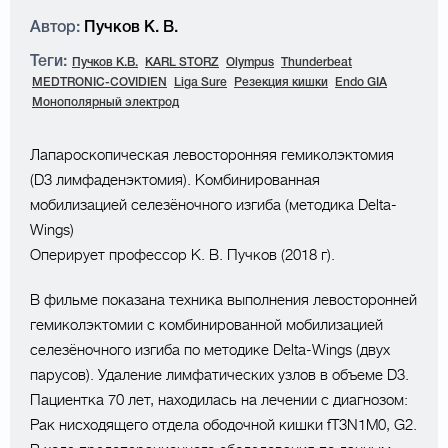
Автор:
Пучков К. В.
Теги:
Пучков К.В.
KARL STORZ
Olympus
Thunderbeat
MEDTRONIC-COVIDIEN
Liga Sure
Резекция кишки
Endo GIA
Монополярный электрод
Лапароскопическая левосторонняя гемиколэктомия
(D3 лимфаденэктомия). Комбинированная
мобилизацией селезёночного изгиба (методика Delta-
Wings)
Оперирует профессор К. В. Пучков (2018 г).
В фильме показана техника выполнения левосторонней
гемиколэктомии с комбинированной мобилизацией
селезёночного изгиба по методике Delta-Wings (двух
парусов). Удаление лимфатических узлов в объеме D3.
Пациентка 70 лет, находилась на лечении с диагнозом:
Рак нисходящего отдела ободочной кишки fT3N1M0, G2.