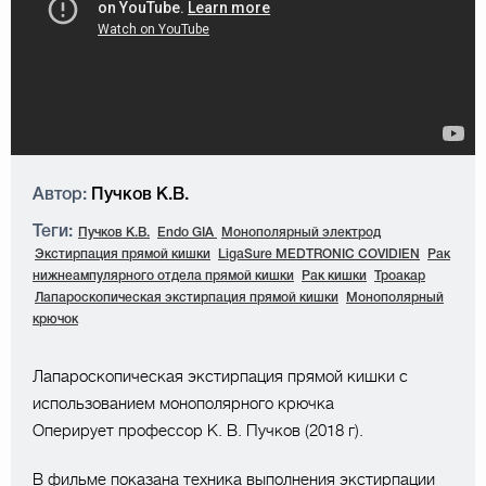
Автор:
Пучков К.В.
Теги:
Пучков К.В.
Endo GIA
Монополярный электрод
Экстирпация прямой кишки
LigaSure MEDTRONIC COVIDIEN
Рак
нижнеампулярного отдела прямой кишки
Рак кишки
Троакар
Лапароскопическая экстирпация прямой кишки
Монополярный
крючок
Лапароскопическая экстирпация прямой кишки с
использованием монополярного крючка
Оперирует профессор К. В. Пучков (2018 г).
В фильме показана техника выполнения экстирпации