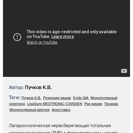
Автор:
Пучков К.В.
Теги:
Пучков К.В.
Резекция кишки
Endo GIA
Монополярный
электрод
LigaSure MEDTRONIC COVIDIEN
Рак кишки
Троакар
Монополярный крючок
Анастомоз
Лапароскопическая нервсберегающая тотальная
мезоректумэктомия (TME) с формированием низкого