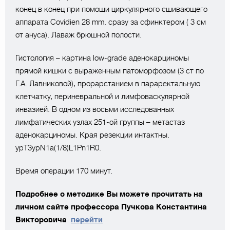
конец в конец при помощи циркулярного сшивающего
аппарата Covidien 28 mm. сразу за сфинктером ( 3 см
от ануса). Лаваж брюшной полости.
Гистология – картина low-grade аденокарциномы
прямой кишки с выраженным патоморфозом (3 ст по
Г.А. Лавниковой), прорарстанием в параректальную
клетчатку, периневральной и лимфоваскулярной
инвазией. В одном из восьми исследованных
лимфатических узлах 251-ой группы – метастаз
аденокарциномы. Края резекции интактны.
ypT3ypN1a(1/8)L1Pn1R0.
Время операции 170 минут.
Подробнее о методике Вы можете прочитать на
личном сайте профессора Пучкова Константина
Викторовича
перейти