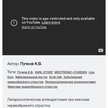
Автор:
Пучков К.В.
Теги:
Пучков К.В.
KARL STORZ
MEDTRONIC-COVIDIEN
Liga
Sure
Умбиликальный доступ
Endo GIA
Заболевания
червеобразного отростка
Лапароскопическая аппендэктомия
Миксомa червеобразного отростка
Лапароскопическая аппендэктомия при миксоме
червеобразного отростка