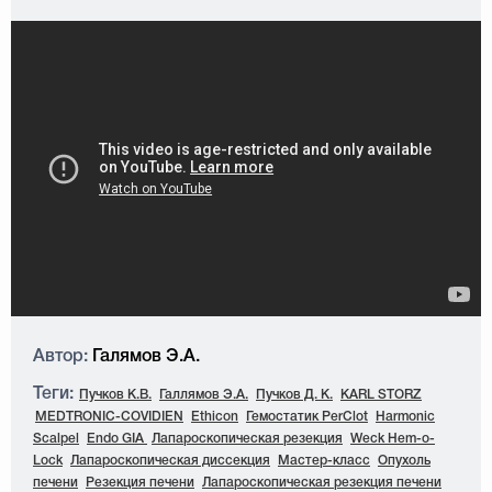
Автор:
Галямов Э.А.
Теги:
Пучков К.В.
Галлямов Э.А.
Пучков Д. К.
KARL STORZ
MEDTRONIC-COVIDIEN
Ethicon
Гемостатик PerClot
Harmonic
Scalpel
Endo GIA
Лапароскопическая резекция
Weck Hem-o-
Lock
Лапароскопическая диссекция
Мастер-класс
Опухоль
печени
Резекция печени
Лапароскопическая резекция печени