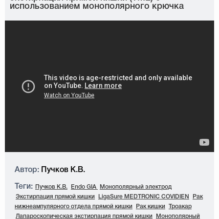
использованием монополярного крючка
Автор:
Пучков К.В.
Теги:
Пучков К.В.
Endo GIA
Монополярный электрод
Экстирпация прямой кишки
LigaSure MEDTRONIC COVIDIEN
Рак
нижнеампулярного отдела прямой кишки
Рак кишки
Троакар
Лапароскопическая экстирпация прямой кишки
Монополярный