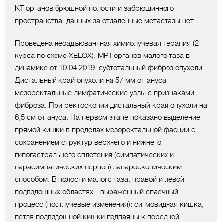
КТ органов брюшной полости и забрюшинного
пространства: данных за отдаленные метастазы нет.
Проведена неоадъювантная химиолучевая терапия (2
курса по схеме XELOX). МРТ органов малого таза в
динамике от 10.04.2019: субтотальный фиброз опухоли.
Дистальный край опухоли на 57 мм от ануса,
мезоректальные лимфатические узлы с признаками
фиброза. При ректоскопии дистальный край опухоли на
6,5 см от ануса. На первом этапе показано выделение
прямой кишки в пределах мезоректальной фасции с
сохранением структур верхнего и нижнего
гипогастрального сплетения (симпатических и
парасимпатических нервов) лапароскопическим
способом. В полости малого таза, правой и левой
подвздошных областях - выраженный спаечный
процесс (постлучевые изменения): сигмовидная кишка,
петля подвздошной кишки подпаяны к передней