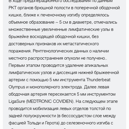
В ходе предоперационного обследования по данным
РКТ органов брюшной полости в поперечной ободочной
кишке, ближе к печеночному изгибу определялось
объемное образование ~ 5 см в диаметре, отмечались
множественные увеличенные лимфатические узлы в
брыжейке восходящей ободочной кишки, без
достоверных признаков их метастатического
поражения. Рентгенологических данных о наличии
местного распространения опухоли не получено..
Первым этапом проводится удаление апикальных
лимфатических узлов и диссекция нижней брыжеечной
артерии с помощью 5 мм инструмента Thunderbeat
Olympus и монополярного электрода. Далее левая
ободочная артерия пересекается 5 мм инструментом
LigaSure (MEDTRONIC COVIDIEN). На следующем этапе
проводится мобилизация левых отделов толстой по
задней полуокружности (в бессосудистом слое между
фасцией Тольди и Герота) до селезеночного изгиба с