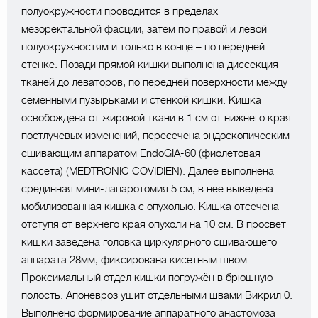
полуокружности проводится в пределах
мезоректальной фасции, затем по правой и левой
полуокружностям и только в конце – по передней
стенке. Позади прямой кишки выполнена диссекция
тканей до леваторов, по передней поверхности между
семенными пузырьками и стенкой кишки. Кишка
освобождена от жировой ткани в 1 см от нижнего края
постлучевых изменений, пересечена эндоскопическим
сшивающим аппаратом EndoGIA-60 (фиолетовая
кассета) (MEDTRONIC COVIDIEN). Далее выполнена
срединная мини-лапаротомия 5 см, в нее выведена
мобилизованная кишка с опухолью. Кишка отсечена
отступя от верхнего края опухоли на 10 см. В просвет
кишки заведена головка циркулярного сшивающего
аппарата 28мм, фиксирована кисетным швом.
Проксимальный отдел кишки погружён в брюшную
полость. Апоневроз ушит отдельными швами Викрил 0.
Выполнено формирование аппаратного анастомоза