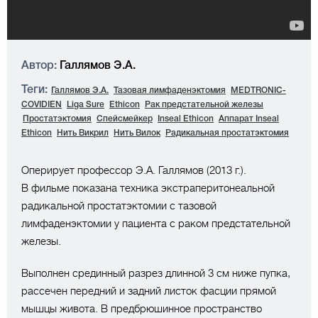
Автор:
Галлямов Э.А.
Теги:
Галлямов Э.А.
Тазовая лимфаденэктомия
MEDTRONIC-
COVIDIEN
Liga Sure
Ethicon
Рак предстательной железы
Простатэктомия
Спейсмейкер
Inseal Ethicon
Аппарат Inseal
Ethicon
Нить Викрил
Нить Вилок
Радикальная простатэктомия
Оперирует профессор Э.А. Галлямов (2013 г.).
В фильме показана техника экстраперитонеальной
радикальной простатэктомии с тазовой
лимфаденэктомии у пациента с раком предстательной
железы.
Выполнен срединный разрез длинной 3 см ниже пупка,
рассечен передний и задний листок фасции прямой
мышцы живота. В предбрюшинное пространство