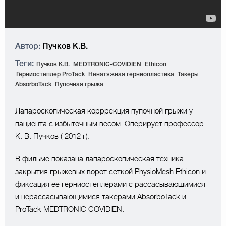
Автор:
Пучков К.В.
Теги:
Пучков К.В.
MEDTRONIC-COVIDIEN
Ethicon
Герниостеплер ProTack
Ненатяжная герниопластика
Такеры
AbsorboTack
Пупочная грыжа
Лапароскопическая корррекция пупочной грыжи у
пациента с избыточным весом. Оперирует профессор
К. В. Пучков ( 2012 г).
В фильме показана лапароскопическая техника
закрытия грыжевых ворот сеткой PhysioMesh Ethicon и
фиксация ее герниостеплерами с рассасывающимися
и нерассасывающимися такерами AbsorboTack и
ProTack MEDTRONIC COVIDIEN.