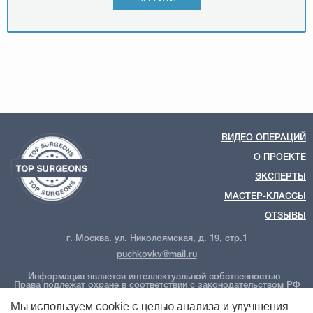
ВИДЕО ОПЕРАЦИЙ
О ПРОЕКТЕ
ЭКСПЕРТЫ
МАСТЕР-КЛАССЫ
ОТЗЫВЫ
г. Москва. ул. Николоямская, д. 19, стр.1
puchkovkv@mail.ru
Информация является интеллектуальной собственностью
Права подлежат охране в соответствии с законодательством РФ
ООО "Новые технологии Плюс"
Политика обработки персональных данных
Мы используем cookie с целью анализа и улучшения
Политика конфиденциальности