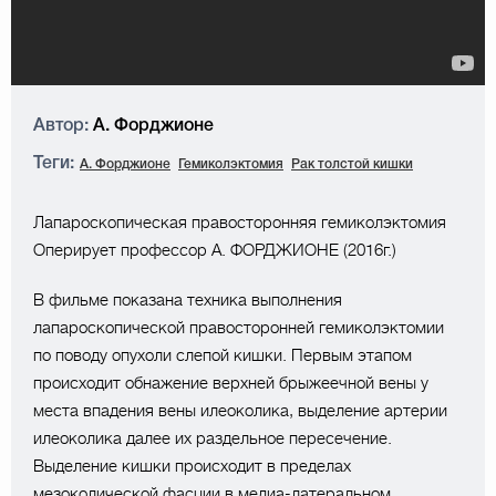
Автор:
А. Форджионе
Теги:
А. Форджионе
Гемиколэктомия
Рак толстой кишки
Лапароскопическая правосторонняя гемиколэктомия
Оперирует профессор А. ФОРДЖИОНЕ (2016г.)
В фильме показана техника выполнения
лапароскопической правосторонней гемиколэктомии
по поводу опухоли слепой кишки. Первым этапом
происходит обнажение верхней брыжеечной вены у
места впадения вены илеоколика, выделение артерии
илеоколика далее их раздельное пересечение.
Выделение кишки происходит в пределах
мезоколической фасции в медиа-латеральном