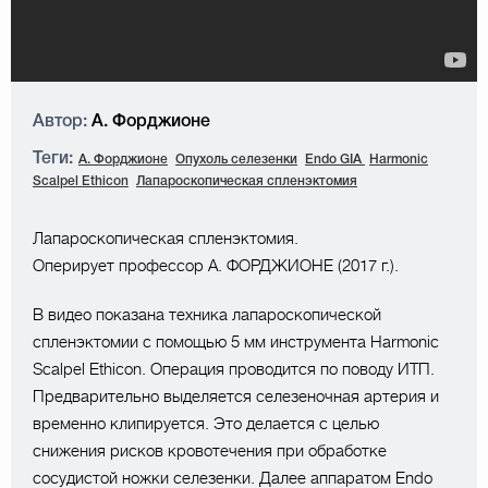
Автор:
А. Форджионе
Теги:
А. Форджионе
Опухоль селезенки
Endo GIA
Harmonic
Scalpel Ethicon
Лапароскопическая спленэктомия
Лапароскопическая спленэктомия.
Оперирует профессор А. ФОРДЖИОНЕ (2017 г.).
В видео показана техника лапароскопической
спленэктомии с помощью 5 мм инструмента Harmonic
Scalpel Ethicon. Операция проводится по поводу ИТП.
Предварительно выделяется селезеночная артерия и
временно клипируется. Это делается с целью
снижения рисков кровотечения при обработке
сосудистой ножки селезенки. Далее аппаратом Endo