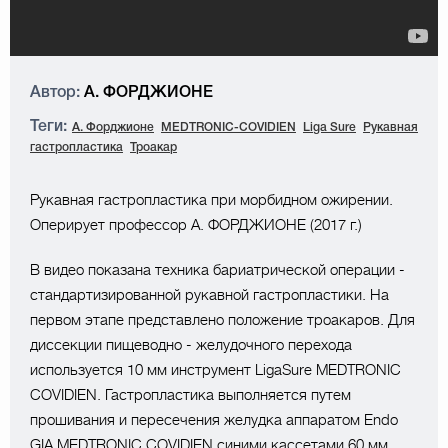
Автор:
А. ФОРДЖИОНЕ
Теги:
А. Форджионе
MEDTRONIC-COVIDIEN
Liga Sure
Рукавная
гастропластика
Троакар
Рукавная гастропластика при морбидном ожирении.
Оперирует профессор А. ФОРДЖИОНЕ (2017 г.)
В видео показана техника бариатрической операции -
стандартизированной рукавной гастропластики. На
первом этапе представлено положение троакаров. Для
диссекции пищеводно - желудочного перехода
используется 10 мм инструмент LigaSure MEDTRONIC
COVIDIEN. Гастропластика выполняется путем
прошивания и пересечения желудка аппаратом Endo
GIA MEDTRONIC COVIDIEN синими кассетами 60 мм.