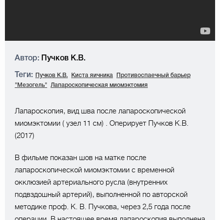
Автор:
Пучков К.В.
Теги:
Пучков К.В.
Киста яичника
Противоспаечный барьер
"Мезогель"
Лапароскопическая миомэктомия
Лапароскопия, вид шва после лапароскопической
миомэктомии ( узел 11 см) . Оперирует Пучков К.В.
(2017)
В фильме показан шов на матке после
лапароскопической миомэктомии с временной
окклюзией артериального русла (внутренних
подвздошный артерий), выполненной по авторской
методике проф. К. В. Пучкова, через 2,5 года после
операции. В настоящее время лапароскопия выполнена