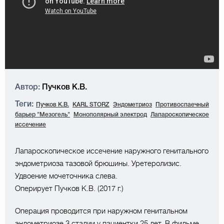
Автор:
Пучков К.В.
Теги:
Пучков К.В.
KARL STORZ
Эндометриоз
Противоспаечный
барьер "Мезогель"
Монополярный электрод
Лапароскопическое
иссечение
Лапароскопическое иссечение наружного генитального
эндометриоза тазовой брюшины. Уретеролизис.
Удвоение мочеточника слева.
Оперирует Пучков К.В. (2017 г.)
Операция проводится при наружном генитальном
эндометриозе 3 стадии у пациентки 25 лет. В фильме