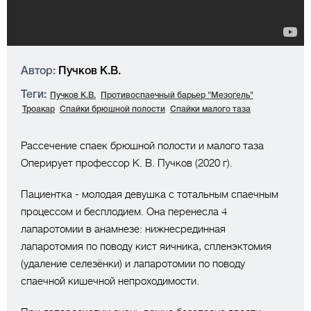
Автор:
Пучков К.В.
Теги:
Пучков К.В.
Противоспаечный барьер "Мезогель"
Троакар
Спайки брюшной полости
Спайки малого таза
Рассечение спаек брюшной полости и малого таза
Оперирует профессор К. В. Пучков (2020 г).
Пациентка - молодая девушка с тотальным спаечным
процессом и бесплодием. Она перенесла 4
лапаротомии в анамнезе: нижнесрединная
лапаротомия по поводу кист яичника, спленэктомия
(удаление селезёнки) и лапаротомии по поводу
спаечной кишечной непроходимости.