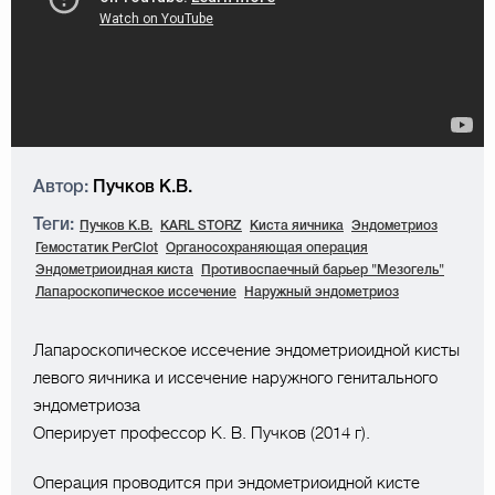
Автор:
Пучков К.В.
Теги:
Пучков К.В.
KARL STORZ
Киста яичника
Эндометриоз
Гемостатик PerClot
Органосохраняющая операция
Эндометриоидная киста
Противоспаечный барьер "Мезогель"
Лапароскопическое иссечение
Наружный эндометриоз
Лапароскопическое иссечение эндометриоидной кисты
левого яичника и иссечение наружного генитального
эндометриоза
Оперирует профессор К. В. Пучков (2014 г).
Операция проводится при эндометриоидной кисте