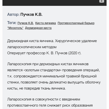
Автор:
Пучков К.В.
Теги:
Пучков К.В.
Киста яичника
Противоспаечный барьер
"Мезогель"
Дермоидная киста
Дермоидная киста яичника. Хирургическое удаление
лапароскопическим методом
Оперирует профессор К. В. Пучков (2020 г).
Лапароскопия при дермоидных кистах яичников
является «золотым стандартом» проведения операций,
т.к. сопровождается минимальной травмой брюшной
стенки, позволяет очень деликатно вылущить оболочку
кисты, не повредив ткань яичника. ⠀
Лапароскопия в совокупности с введением
противоспаечного геля снижает риск образования