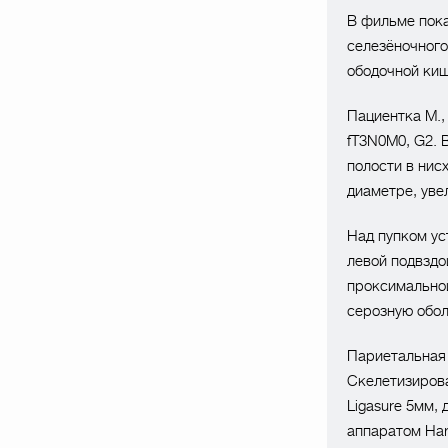
В фильме пока
селезёночного
ободочной киш
Пациентка М.,
fT3N0M0, G2. 
полости в нис
диаметре, уве
Над пупком ус
левой подвздо
проксимальной
серозную обол
Париетальная
Скелетизирова
Ligasure 5мм,
аппаратом Ha