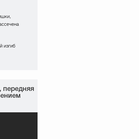
ишки,
ассечена
й изгиб
, передняя
чением