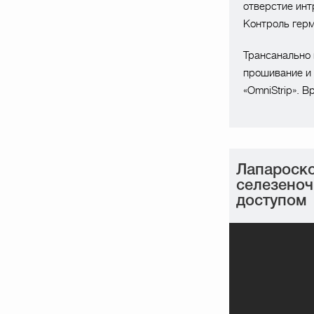
отверстие инт
Контроль герм
Трансанально 
прошивание и 
«OmniStrip». В
Лапароско
селезеноч
доступом