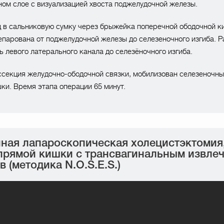
м слое с визуализацией хвоста поджелудочной железы.
 в сальниковую сумку через брыжейка поперечной ободочной к
парована от поджелудочной железы до селезеночного изгиба. Р
 левого латерального канала до селезёночного изгиба.
секция желудочно-ободочной связки, мобилизован селезеночны
ки. Время этапа операции 65 минут.
ная лапароскопическая холецистэктомия
прямой кишки с трансвагинальным извле
 (методика N.O.S.E.S.)