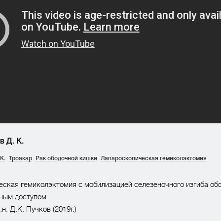
 Д. К.
К.
Троакар
Рак ободочной кишки
Лапароскопическая гемиколэктомия
ская гемиколэктомия с мобилизацией селезеночного изгиба об
ным доступом
н. Д.К. Пучков (2019г.)