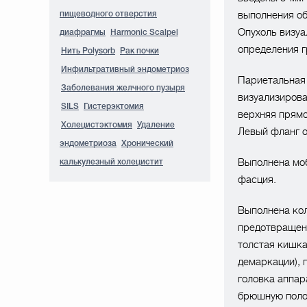
выполнения об
пищеводного отверстия
Опухоль визуа
диафрагмы
Harmonic Scalpel
определения г
Нить Polysorb
Рак почки
Инфильтративный эндометриоз
Париетальная
Заболевания желчного пузыря
визуализирова
SILS
Гистерэктомия
верхняя прямо
Холецистэктомия
Удаление
Левый фланг о
эндометриоза
Хронический
Выполнена моб
калькулезный холецистит
фасция.
Выполнена кол
предотвращен
толстая кишка
демаркации), 
головка аппар
брюшную поло