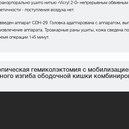
ракорпорально ушито нитью «Vicryl 2-0» непрерывным обвивным
етичности - поступления воздуха нет.
введен аппарат CDH-29. Головка адаптирована с аппаратом, вы
извлечение аппарата. Троакарные раны ушиты, кожа сведена п
ремя операции 145 минут.
пическая гемиколэктомия с мобилизацие
ного изгиба ободочной кишки комбинир