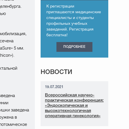
еленбурга.
К регистрации
приглашаются медицинские
лью
специалисты и студенты
профильных учебных
заведений. Регистрация
мобилизация,
бесплатна!
есечена
ПОДРОБНЕЕ
aSure» 5 мм.
icon»).
ктальной
НОВОСТИ
19.07.2021
ыведена
Всероссийская научно-
практическая конференция:
инии
«Эндоскопическая и
кишки заведена
высокотехнологичная
оперативная гинекология»
ружена в
потомическое