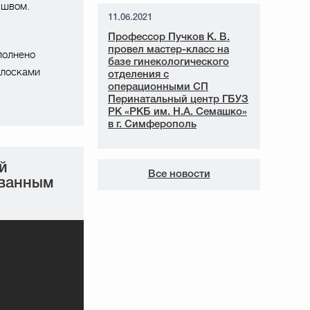
 швом.
11.06.2021
Профессор Пучков К. В.
провел мастер-класс на
полнено
базе гинекологического
олосками
отделения с
операционными СП
Перинатальный центр ГБУЗ
РК «РКБ им. Н.А. Семашко»
в г. Симферополь
й
Все новости
ованным