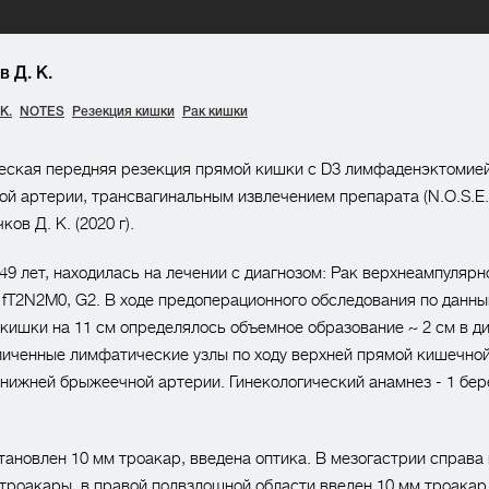
 Д. К.
К.
NOTES
Резекция кишки
Рак кишки
еская передняя резекция прямой кишки c D3 лимфаденэктомией
ой артерии, трансвагинальным извлечением препарата (N.O.S.E.S
ов Д. К. (2020 г).
 49 лет, находилась на лечении с диагнозом: Рак верхнеампулярн
fT2N2M0, G2. В ходе предоперационного обследования по данн
 кишки на 11 см определялось объемное образование ~ 2 см в д
иченные лимфатические узлы по ходу верхней прямой кишечной
 нижней брыжеечной артерии. Гинекологический анамнез - 1 бер
тановлен 10 мм троакар, введена оптика. В мезогастрии справа 
троакары, в правой подвздошной области введен 10 мм троакар