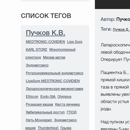
СПИСОК ТЕГОВ
Автор:
Пучков
Теги:
Пучков Д. 
Пучков К.В.
MEDTRONIC-COVIDIEN
Liga Sure
Лапароскопич
KARL STORZ
Монополярный
левой ободочн
электрод
Миома матки
Оперирует Пучк
Эндометриоз
Пациентка Б.,
Ретроцервикальный эндометриоз
прямой кишки 
LigaSure MEDTRONIC COVIDIEN
таза в прямой
Лапароскопическая миомэктомия
выявлены увел
Ethicon
Endo GIA
Olympus
области устья
Резекция кишки
Киста яичника
роды.
Умбиликальный доступ
ГПОД
Нить Монокрил
Эндометриоз
Над пупком ус
кишки
Thunderbeat
Грыжа
введены 5-мм 