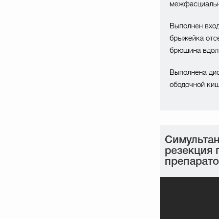
межфасциально
Выполнен вход
брыжейка отсе
брюшина вдоль
Выполнена дис
ободочной киш
Симультан
резекция 
препаратов