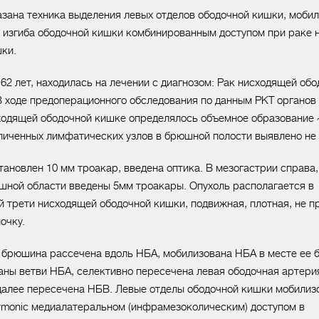
зана техника выделения левых отделов ободочной кишки, моби
 изгиба ободочной кишки комбинированным доступом при раке 
ки.
 62 лет, находилась на лечении с диагнозом: Рак нисходящей об
В ходе предоперационного обследования по данным РКТ органо
ходящей ободочной кишке определялось объемное образование 
личенных лимфатических узлов в брюшной полости выявлено не 
тановлен 10 мм троакар, введена оптика. В мезогастрии справа,
шной области введены 5мм троакары. Опухоль располагается в
 трети нисходящей ободочной кишки, подвижная, плотная, не п
очку.
 брюшина рассечена вдоль НБА, мобилизована НБА в месте ее 
ны ветви НБА, селективно пересечена левая ободочная артери
 далее пересечена НБВ. Левые отделы ободочной кишки мобилиз
rmonic медиалатеральном (инфрамезоколическим) доступом в