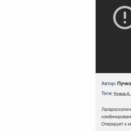
Автор:
Пучков
Теги:
Пучков Д. 
Лапароскопиче
комбинирован
Оперирует к.м.