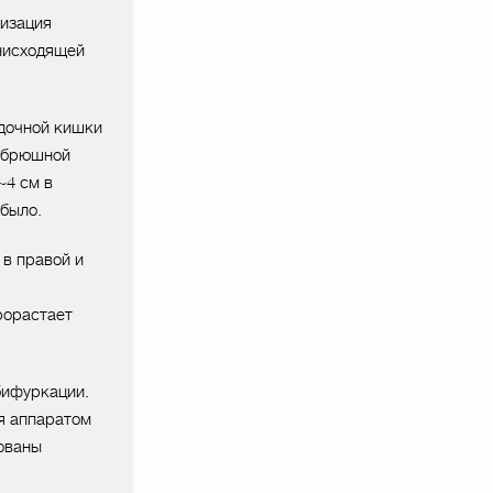
лизация
нисходящей
одочной кишки
в брюшной
~4 см в
было.
 в правой и
рорастает
бифуркации.
я аппаратом
ованы