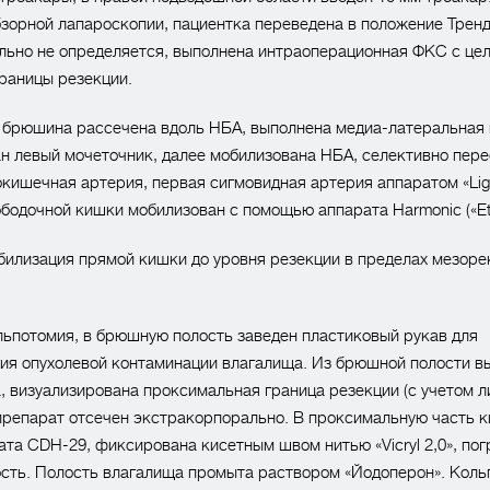
зорной лапароскопии, пациентка переведена в положение Тренд
льно не определяется, выполнена интраоперационная ФКС с це
раницы резекции.
 брюшина рассечена вдоль НБА, выполнена медиа-латеральная 
н левый мочеточник, далее мобилизована НБА, селективно пер
кишечная артерия, первая сигмовидная артерия аппаратом «Lig
бодочной кишки мобилизован с помощью аппарата Harmonic («Eth
илизация прямой кишки до уровня резекции в пределах мезоре
ьпотомия, в брюшную полость заведен пластиковый рукав для
ия опухолевой контаминации влагалища. Из брюшной полости в
, визуализирована проксимальная граница резекции (с учетом л
препарат отсечен экстракорпорально. В проксимальную часть 
ата СDH-29, фиксирована кисетным швом нитью «Vicryl 2,0», пог
сть. Полость влагалища промыта раствором «Йодоперон». Коль